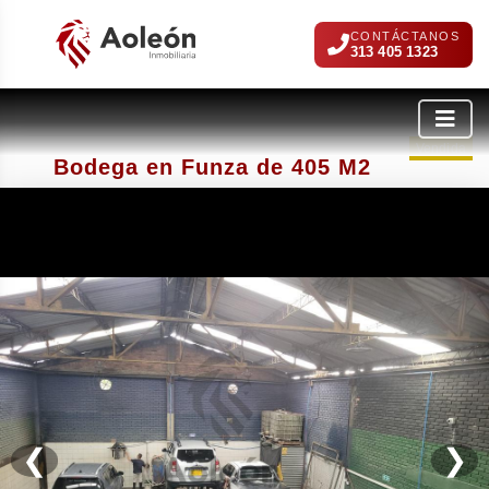
CONTÁCTANOS
313 405 1323
Vendida
Bodega en Funza de 405 M2
❮
❯