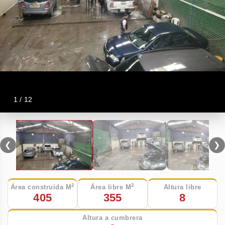
1 / 12
❮
❯
2
2
Área construida M
Área libre M
Altura libre
405
355
8
Altura a cumbrera