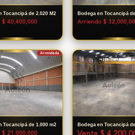
 Tocancipá de 2.020 M2
Bodega en Tocancipá de
 $ 40,400,000
Arriendo $ 32,000,0
Arrendada
 Tocancipá de 1.000 m2
Bodega en Tocancipá de
 $ 21,000,000
Venta $ 4,200,0