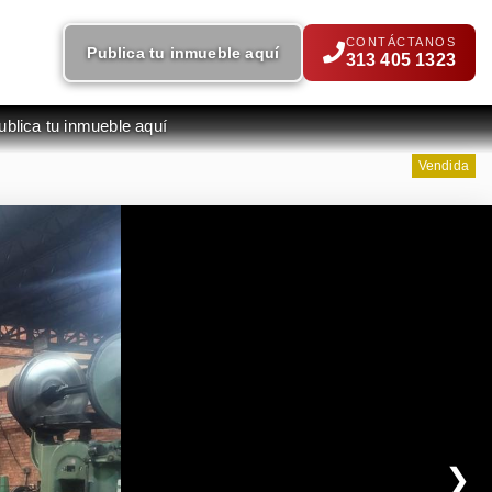
CONTÁCTANOS
Publica tu inmueble aquí
313 405 1323
ublica tu inmueble aquí
Vendida
❯