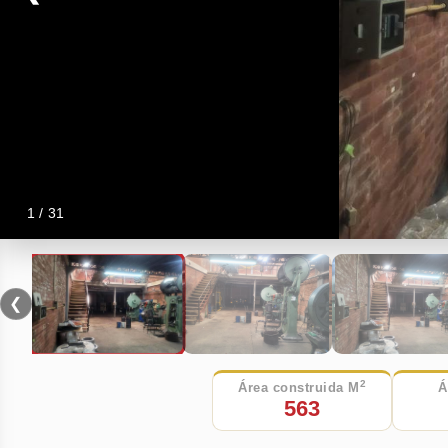
1 / 31
❮
2
Área construida M
Á
563