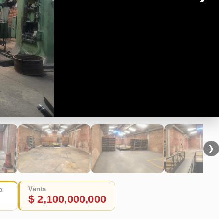
❯
Venta
a
$ 2,100,000,000