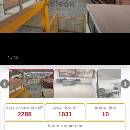
1 / 13
❮
❯
2
2
Área construida M
Área libre M
Altura libre
2288
1031
10
Altura a cumbrera