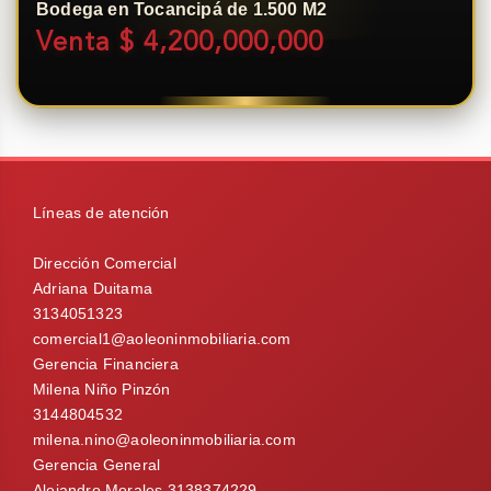
Bodega en Tocancipá de 1.500 M2
Venta $ 4,200,000,000
Líneas de atención
Dirección Comercial
Adriana Duitama
3134051323
comercial1@aoleoninmobiliaria.com
Gerencia Financiera
Milena Niño Pinzón
3144804532
milena.nino@aoleoninmobiliaria.com
Gerencia General
Alejandro Morales 3138374229