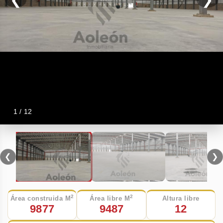
1 / 12
❮
❯
2
2
Área construida M
Área libre M
Altura libre
9877
9487
12