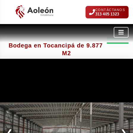
CONTÁCTANOS
313 405 1323
Disponible
Bodega en Tocancipá de 9.877
M2
❮
❯